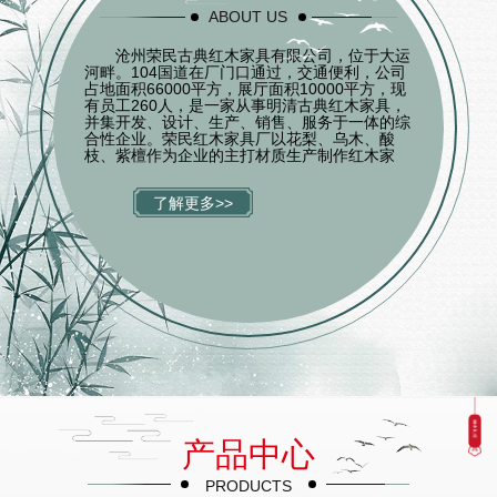
ABOUT US
沧州荣民古典红木家具有限公司，位于大运
河畔。104国道在厂门口通过，交通便利，公司
占地面积66000平方，展厅面积10000平方，现
有员工260人，是一家从事明清古典红木家具，
并集开发、设计、生产、销售、服务于一体的综
合性企业。荣民红木家具厂以花梨、乌木、酸
枝、紫檀作为企业的主打材质生产制作红木家
具，销售产品品种齐全，涵盖客厅系列、餐厅系
列、套房系列及办公室系列等，造型典雅高贵，
了解更多>>
形神兼备的明清家具。每一件产品从开料、烘
干、设计、木工、雕花、打磨直至油漆烤蜡，都
遵循严格的操作工序。 荣民红木可根
据...
产品中心
PRODUCTS