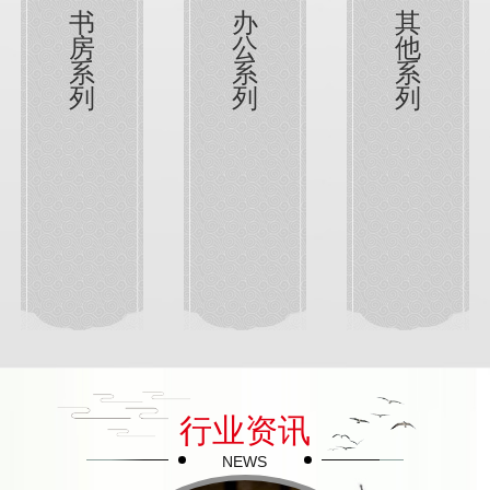
书
办
其
房
公
他
系
系
系
列
列
列
行业资讯
NEWS