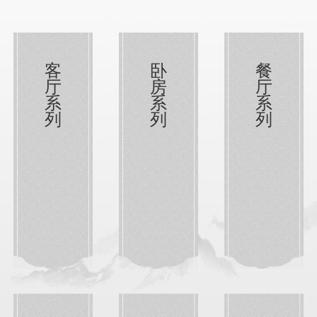
客
卧
餐
厅
房
厅
系
系
系
列
列
列