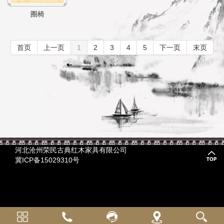
圈椅
首页
上一页
1
2
3
4
5
下一页
末页
河北沧州荣民古典红木家具有限公司
冀ICP备15029310号