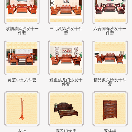
紫韵清风沙发十一
三元及第沙发十件
六合同春沙发十一
件套
套
件套
灵芝中堂六件套
鲤鱼跳龙门沙发十
精品象头沙发十件
件套
套
衣架
喜盈门大床
五斗柜