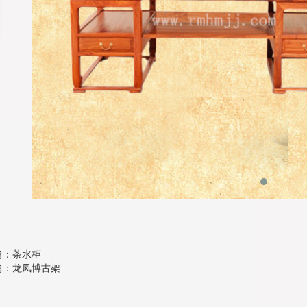
篇：茶水柜
篇：龙凤博古架